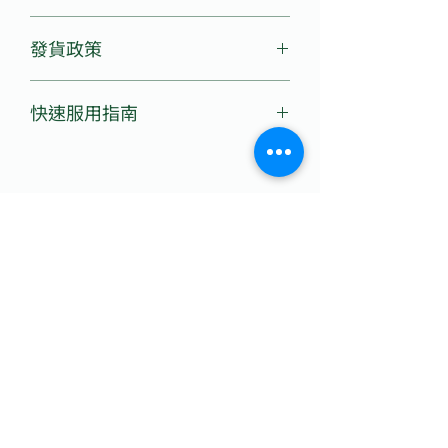
包裝規格：30ML×25
我們的目標是確保您對您的購物體驗完
生產日期：請見瓶身
發貨政策
全滿意。
存儲方式：密封保存，置放於陰涼幹燥
我們承諾提供
7 天無理由退換貨服務
。
處
每日
EST 下午 3:00
前下單 → 當日出
只要您對商品不滿意，均可於購買後 7
產品特點： 無糖、無酒精、無蜂蠟
快速服用指南
貨
日內申請退換。
3:00 後下單 → 次日出貨
申請方式：請來信
1. 按建議用量使用
2 個工作天內上傳追蹤號碼，並更新預
至
service@royalnaturalcanada.com
保健用量：15-20滴，早晚各一次。每
計送達時間
，註明
訂單編號
與退換需求，客服將儘
月1瓶左右。
野花牌綠蜂膠官方網站，
100% 巴西原
速協助處理。
尚無評論
加強保養用量：30滴，每日3次。每月3
裝進口正品，假一賠十
。
分享您的意見。 成為第一個發表評論的
瓶左右。
人。
空腹服用效果最佳。
2. 直接食用或加入水中
可直接滴入口中，亦可酌情加入少許蜂
留下評價
蜜、果汁或牛奶，口感更好。綠蜂膠不
宜加入過熱（超過50℃）的水中飲用。
3. 建議規律持續補充
結果可能會有所不同。這些推薦反映了個人經驗，並不能保証
臨床結果。
簡單加入每天的保養習慣，每天固定補
充，比想到才吃更重要。 建議搭配日常
作息持續使用，建立穩定的免疫保養節