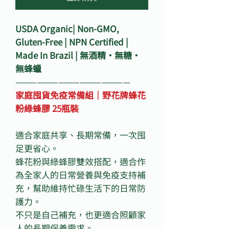
USDA Organic| Non-GMO,
Gluten-Free | NPN Certified |
Made In Brazil | 無酒精・無糖・
無蜂蠟
————————————————
家庭囤貨免疫常備組｜野花牌蜂花
粉綠蜂膠 25瓶裝
適合家庭共享、長期常備，一次囤
足更省心。
蜂花粉與綠蜂膠雙效搭配，適合作
為全家人的日常營養與免疫支持補
充，幫助維持忙碌生活下的日常防
護力。
不只是自己補充，也更適合照顧家
人的長期保養需求。