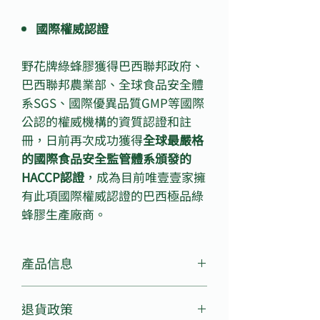
國際權威認證
野花牌綠蜂膠獲得巴西聯邦政府、
巴西聯邦農業部、全球食品安全體
系SGS、國際優異品質GMP等國際
公認的權威機構的資質認證和註
冊，日前再次成功獲得
全球最嚴格
的國際食品安全監管體系頒發的
HACCP認證
，成為目前唯壹壹家擁
有此項國際權威認證的巴西極品綠
蜂膠生產廠商。
產品信息
原產地：巴西
退貨政策
產品品牌：Apiario Silvestre