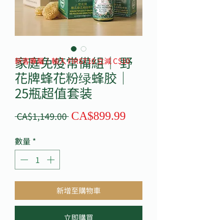
家庭免疫常備組｜ 野
新客專屬｜輸入 FIRST10 立減 C$10
花牌蜂花粉绿蜂胶｜
25瓶超值套装
促
一
 CA$1,149.00 
CA$899.99
銷
般
價
價
數量
*
格
格
新增至購物車
立即購買