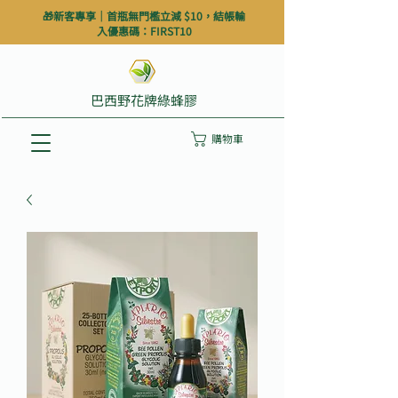
🎁新客專享｜首瓶無門檻立減 $10，結帳輸
入優惠碼：FIRST10
巴西野花牌綠蜂膠
購物車