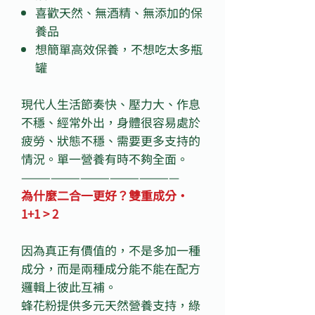
喜歡天然、無酒精、無添加的保
養品
想簡單高效保養，不想吃太多瓶
罐
現代人生活節奏快、壓力大、作息
不穩、經常外出，身體很容易處於
疲勞、狀態不穩、需要更多支持的
情況。單一營養有時不夠全面。
————————————————
為什麼二合一更好？雙重成分・
1+1 > 2
因為真正有價值的，不是多加一種
成分，而是兩種成分能不能在配方
邏輯上彼此互補。
蜂花粉提供多元天然營養支持，綠